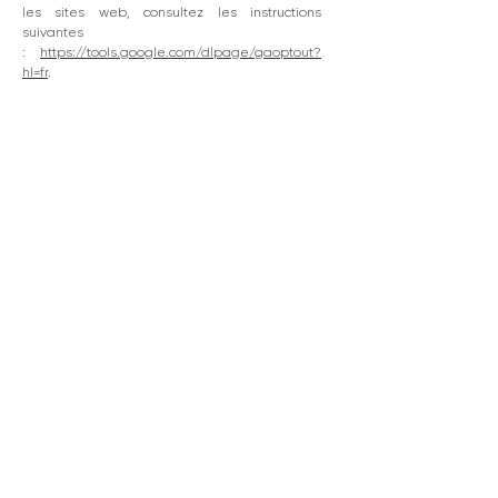
les sites web, consultez les instructions
suivantes
:
https://tools.google.com/dlpage/gaoptout?
hl=fr
.
Il se peut que nous modifiions cette politique
en matière de cookies. Nous vous
encourageons à consulter régulièrement cette
page pour obtenir les dernières informations
sur les cookies.
Inscrivez-vous à la newsletter
Envoyer
Liens utiles
À propos