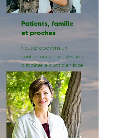
Patients, famille
et proches
Nous proposons un
soutien personnalisé visant
à faciliter le quotidien face
aux défis des maladies
rares.