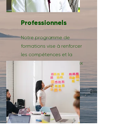
Professionnels
Notre programme de
formations vise à renforcer
les compétences et la
compréhension des enjeux
liés aux maladies rares.